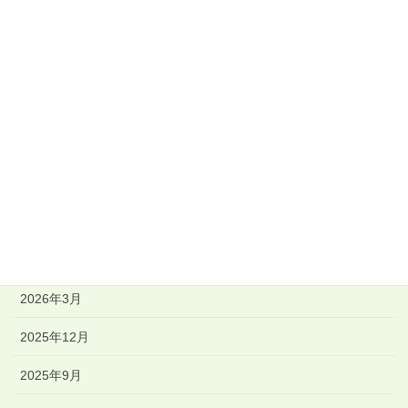
山田修也
新潟・伊豆書道教室
佑育書道会
毎日書道展
競書誌「書佑」
その他
アーカイブ
2026年3月
2025年12月
2025年9月