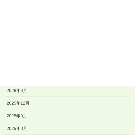
新潟・伊豆書道教室
佑育書道会
毎日書道展
競書誌「書佑」
その他
アーカイブ
2026年3月
2025年12月
2025年9月
2025年8月