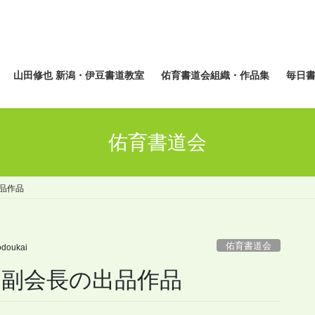
山田修也 新潟・伊豆書道教室
佑育書道会組織・作品集
毎日
佑育書道会
出品作品
佑育書道会
odoukai
・副会長の出品作品