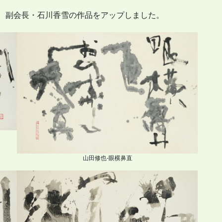
也、副会長・石川香雪の作品をアップしました。
山田修也-眼横鼻直