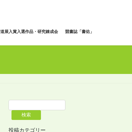
書道展入賞入選作品・研究錬成会
競書誌「書佑」
検索
投稿カテゴリー