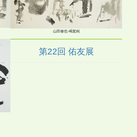
山田修也-竭駑鈍
第22回 佑友展