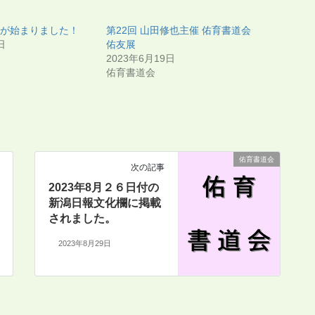
展が始まりました！
第22回 山田修也主催 佑育書道会
日
佑友展
2023年6月19日
佑育書道会
佑育書道会
次の記事
2023年8月２６日付の
新潟日報文化欄に掲載
されました。
2023年8月29日