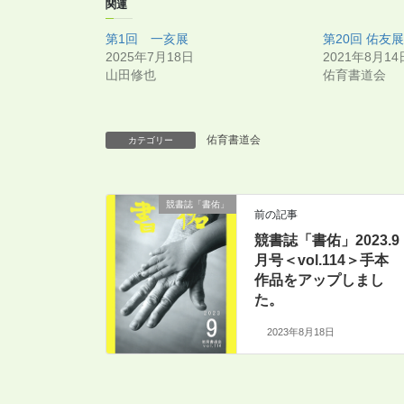
関連
第1回 一亥展
第20回 佑友
2025年7月18日
2021年8月14
山田修也
佑育書道会
佑育書道会
カテゴリー
競書誌「書佑」
前の記事
競書誌「書佑」2023.9
月号＜vol.114＞手本
作品をアップしまし
た。
2023年8月18日