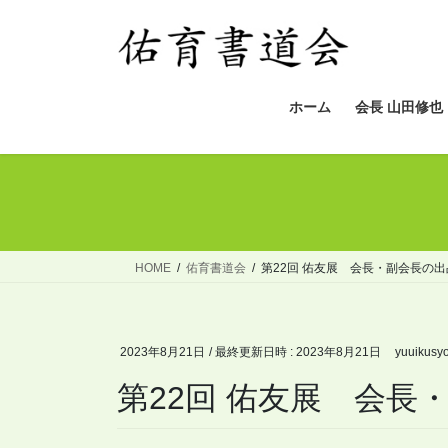
コ
ナ
ン
ビ
テ
ゲ
ン
ー
ツ
シ
ホーム
会長 山田修也
へ
ョ
ス
ン
キ
に
ッ
移
プ
動
HOME
佑育書道会
第22回 佑友展 会長・副会長の
2023年8月21日
/ 最終更新日時 :
2023年8月21日
yuuikusy
第22回 佑友展 会長