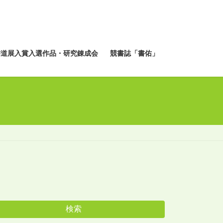
書道展入賞入選作品・研究錬成会
競書誌「書佑」
検索