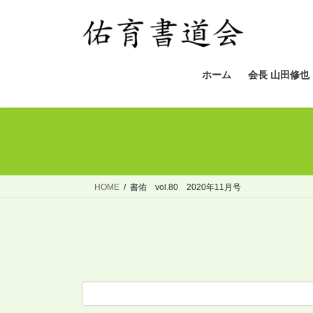
コ
ナ
ン
ビ
テ
ゲ
ン
ー
ツ
シ
ホーム
会長 山田修也
へ
ョ
ス
ン
キ
に
ッ
移
プ
動
HOME
書佑 vol.80 2020年11月号