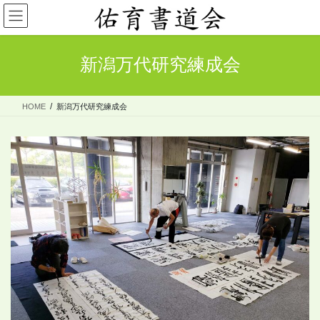
コ
ナ
ン
ビ
テ
ゲ
ン
ー
新潟万代研究練成会
ツ
シ
へ
ョ
ス
ン
HOME
新潟万代研究練成会
キ
に
ッ
移
プ
動